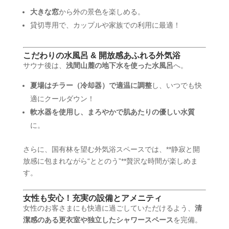
大きな窓
から外の景色を楽しめる。
貸切専用で、カップルや家族での利用に最適！
こだわりの水風呂 & 開放感あふれる外気浴
サウナ後は、
浅間山麓の地下水を使った水風呂
へ。
夏場はチラー（冷却器）で適温に調整
し、いつでも快
適にクールダウン！
軟水器を使用し、まろやかで肌あたりの優しい水質
に。
さらに、国有林を望む外気浴スペースでは、**静寂と開
放感に包まれながら“ととのう”**贅沢な時間が楽しめま
す。
女性も安心！充実の設備とアメニティ
女性のお客さまにも快適に過ごしていただけるよう、
清
潔感のある更衣室や独立したシャワースペース
を完備。