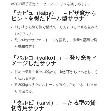
85℃の温度設定で、セルフロウリュを楽しめます。
「カピュ（käpy）」 – ピザ窯から
ヒントを得たドーム型サウナ
熱が
上から降り注ぐ
構造で、じんわりと全身を包み込
む心地よさ。
約120kgのサウナストーンを搭載し、
大量の蒸気で発
汗効果抜群！
「バルコ（valko）」 – 登り窯をイ
メージしたサウナ
低めの天井＆斜めの設計で、
熱が下から上へとじっく
り伝わる
構造。
約200kgのサウナストーンを置くことができ、しっか
りと温まる。
「タルビ（tarvi）」 – たる型の貸
切専用サウナ